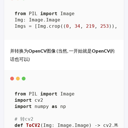
from
 PIL 
import
 Image

Img: Image.Image

Imgs = [Img.crop((
0
, 
34
, 
219
, 
253
)), Im
并转换为
OpenCV
图像 (当然, 一开始就是
OpenCV
的
话也可以)
from
 PIL 
import
import
import
 numpy 
as
 np

# 转cv2
def
ToCV2
(
Img: Image.Image
) -> cv2.Mat:
