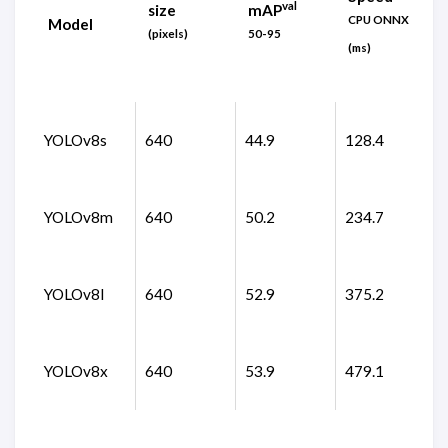
val
size
mAP
CPU ONNX
Model
(pixels)
50-95
(ms)
YOLOv8s
640
44.9
128.4
YOLOv8m
640
50.2
234.7
YOLOv8l
640
52.9
375.2
YOLOv8x
640
53.9
479.1