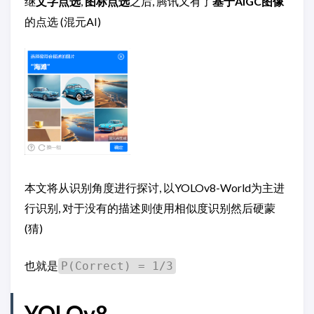
继
文字点选
,
图标点选
之后, 腾讯又有了
基于AIGC图像
的点选 (混元AI)
本文将从识别角度进行探讨, 以YOLOv8-World为主进
行识别, 对于没有的描述则使用相似度识别然后硬蒙
(猜)
也就是
P(Correct) = 1/3
YOLOv8