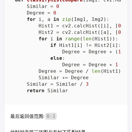
    Similar = 
0
    Degree = 
0
for
 i, a 
in
zip
(Img1, Img2):

        Hist1 = cv2.calcHist([i], [
0
], 
        Hist2 = cv2.calcHist([a], [
0
], 
for
 i 
in
range
(
len
(Hist1)):

if
 Hist1[i] != Hist2[i]:

                Degree = Degree + (
1
 - 
else
:

                Degree = Degree + 
1
        Degree = Degree / 
len
(Hist1)

        Similar += Degree

    Similar = Similar / 
3
return
 Similar
最后返回值范围:
0-1
此时对于第三张图片有如下匹配结果