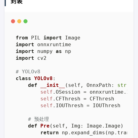
封装
from
 PIL 
import
import
import
 numpy 
as
import
 cv2

# YOLOv8
class
YOLOv8
:

def
__init__
(
self, OnnxPath: 
str
, C
self
.OSession = onnxruntime.Infe
self
.CFThresh = CFThresh

self
.IOUThresh = IOUThresh

# 预处理
def
Pre
(
self, Img: Image.Image
) -> n
return
 np.expand_dims(np.transp