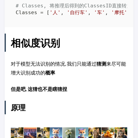
# Classes, 将推理后得到的ClassesID直接转
Classes = [
'人'
, 
'自行车'
, 
'车'
, 
'摩托'
, 
'
相似度识别
对于模型无法识别的情况, 我们只能通过
猜测
来尽可能
增大识别成功的
概率
但是吧, 这猜也不是瞎猜捏
原理