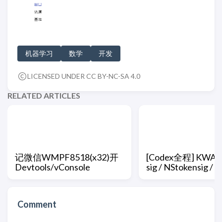
机器学习
数学
开发
LICENSED UNDER CC BY-NC-SA 4.0
RELATED ARTICLES
记微信WMPF8518(x32)开
[Codex全程] KWAI 
Devtools/vConsole
sig / NStokensig / s
Comment