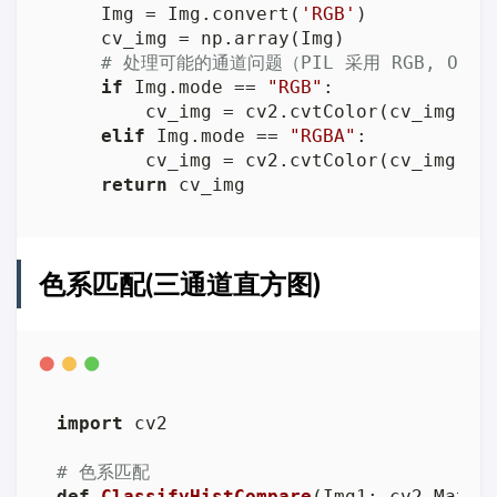
    Img = Img.convert(
'RGB'
)

    cv_img = np.array(Img)

# 处理可能的通道问题（PIL 采用 RGB, Open
if
 Img.mode == 
"RGB"
:

        cv_img = cv2.cvtColor(cv_img, cv
elif
 Img.mode == 
"RGBA"
:

        cv_img = cv2.cvtColor(cv_img, cv
return
 cv_img
色系匹配(三通道直方图)
import
 cv2

# 色系匹配
def
ClassifyHistCompare
(
Img1: cv2.Mat, 