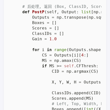
# 后处理, 返回 (Box, ClassID, Score)
def
PostP
(
self, Output: 
list
[np.nda
        Outputs = np.transpose(np.squee
        Boxes = []

        Scores = []

        ClassIDs = []

        Gain = 
1.0
for
 i 
in
range
(Outputs.shape[
0
])
            CS = Outputs[i][
4
:]

            MS = np.amax(CS)

if
 MS >= 
self
.CFThresh:

                CID = np.argmax(CS)

                X, Y, W, H = Outputs[i]
                ClassIDs.append(CID)

                Scores.append(MS)

# Left, Top, Width, Hei
                Boxes.append([
int
((X - 