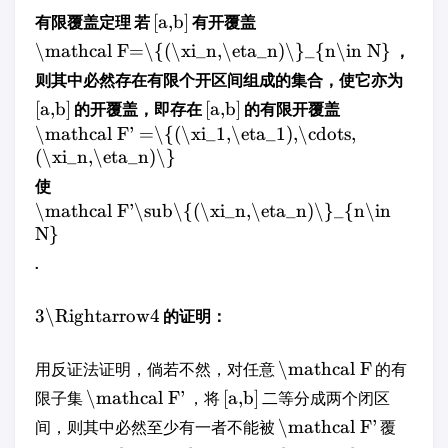
[a,b]
有限覆盖定理 若
有开覆盖
\mathcal F=\{(\xi_n,\eta_n)\}_{n\in N}
，
则其中必然存在有限个开区间组成的集合，使它亦为
[a,b]
[a,b]
的开覆盖，即存在
的有限开覆盖
\mathcal F' =\{(\xi_1,\eta_1),\cdots,
(\xi_n,\eta_n)\}
使
\mathcal F'\sub\{(\xi_n,\eta_n)\}_{n\in
N}
.
3\Rightarrow4
的证明：
\mathcal F
用反证法证明，倘若不然，对任意
的有
\mathcal F'
[a,b]
限子集
，将
二等分成两个闭区
\mathcal F'
间，则其中必然至少有一者不能被
覆