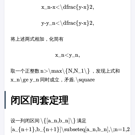
x_n-x<\dfrac{y-x}2,
y-y_n<\dfrac{y-x}2,
将上述两式相加，化简有
x_n<y_n,
n>\max\{N,N_1\}
取一个正整数
，发现上式和
x_n\ge y_n
\square
同时成立，矛盾.
闭区间套定理
\{[a_n,b_n]\}
设一列闭区间
满足
[a_{n+1},b_{n+1}]\subseteq[a_n,b_n],\;n=1,2,3