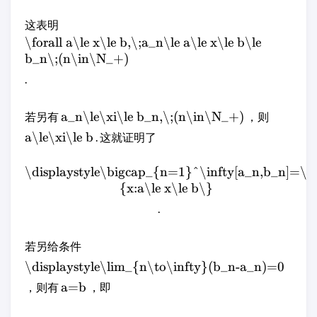
这表明
\forall a\le x\le b,\;a_n\le a\le x\le b\le
b_n\;(n\in\N_+)
.
a_n\le\xi\le b_n,\;(n\in\N_+)
若另有
，则
a\le\xi\le b
. 这就证明了
\displaystyle\bigcap_{n=1}^\infty[a_n,b_n]=\
{x:a\le x\le b\}
.
若另给条件
\displaystyle\lim_{n\to\infty}(b_n-a_n)=0
a=b
，则有
，即