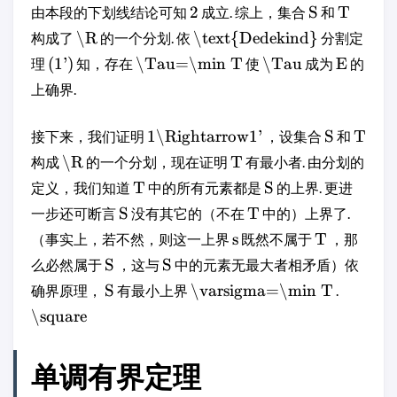
2
S
T
由本段的下划线结论可知
成立. 综上，集合
和
\R
\text{Dedekind}
构成了
的一个分划. 依
分割定
(1')
\Tau=\min T
\Tau
E
理
知，存在
使
成为
的
上确界.
1\Rightarrow1'
S
T
接下来，我们证明
，设集合
和
\R
T
构成
的一个分划，现在证明
有最小者. 由分划的
T
S
定义，我们知道
中的所有元素都是
的上界. 更进
S
T
一步还可断言
没有其它的（不在
中的）上界了.
s
T
（事实上，若不然，则这一上界
既然不属于
，那
S
S
么必然属于
，这与
中的元素无最大者相矛盾）依
S
\varsigma=\min T
确界原理，
有最小上界
.
\square
单调有界定理