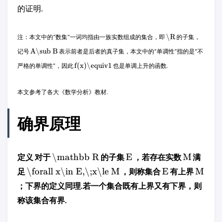
的证明.
\R
注：本文中的“数集”一词均指由一族实数组成的集合，即
的子集，
A\sub B
记号
表示前者是后者的真子集，本文中的“单调性”指的是“不
f(x)\equiv1
严格的单调性”，因此
也是单调上升的函数.
本文参考了各大《数学分析》教材.
确界原理
\mathbb R
E
M
定义 对于
的子集
，若存在实数
满
\forall x\in E,\;x\le M
E
M
足
，则称集合
有上界
；下界的定义同理.若一个集合既有上界又有下界，则
称该集合有界.