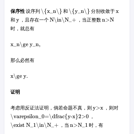
\{x_n\}
\{y_n\}
x
保序性
设序列
和
分别收敛于
y
N\in\N_+
n>N
和
，且存在一个
，当正整数
时，就总有
x_n\ge y_n,
那么必然有
x\ge y.
证明
y>x
考虑用反证法证明，倘若命题不真，则
，则对
\varepsilon_0=\dfrac{y-x}2>0
，
\exist N_1\in\N_+
n>N_1
，当
时，有