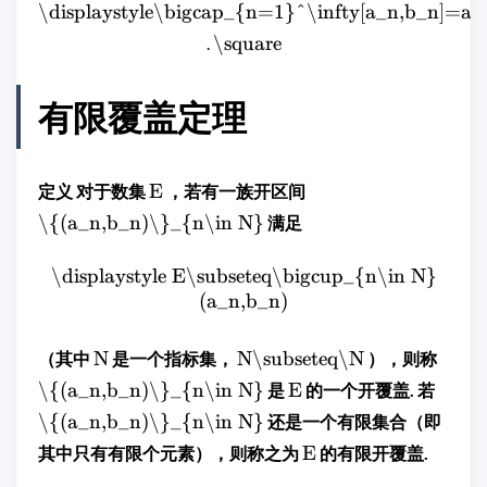
\displaystyle\bigcap_{n=1}^\infty[a_n,b_n]=a
\square
.
有限覆盖定理
E
定义 对于数集
，若有一族开区间
\{(a_n,b_n)\}_{n\in N}
满足
\displaystyle E\subseteq\bigcup_{n\in N}
(a_n,b_n)
N
N\subseteq\N
（其中
是一个指标集，
），则称
\{(a_n,b_n)\}_{n\in N}
E
是
的一个开覆盖. 若
\{(a_n,b_n)\}_{n\in N}
还是一个有限集合（即
E
其中只有有限个元素），则称之为
的有限开覆盖.