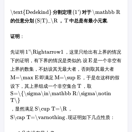
\text{Dedekind}
(1')
\mathbb R
分割定理
对于
(S|T)_\R
T
的任意分划
，
中总是有最小元素.
证明
：
1'\Rightarrow1
先证明
，这里只给出有上界的情况
E
下的证明，有下界的情况是类似的. 设
是一个非空有
上界的数集，不妨设其无最大者，否则取其最大者
M=\max E
M=\sup E
即满足
，于是在这样的假
T
设下，其上界组成一个非空集合
，取
S=\{\sigma\in\mathbb R:\sigma\notin
T\}
S\cup T=\R
，显然满足
，
S\cap T=\varnothing
. 现证明如下几点性质：