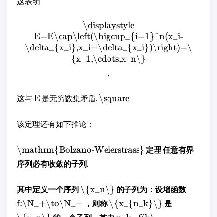
这表明
\displaystyle
E=E\cap\left(\bigcup_{i=1}^n(x_i-
\delta_{x_i},x_i+\delta_{x_i})\right)=\
{x_1,\cdots,x_n\}
，
E
\square
这与
是无穷数集矛盾.
该定理还有如下推论：
\mathrm{Bolzano-Weierstrass}
定理 任意有界
序列必有收敛的子列.
\{x_n\}
其中定义一个序列
的子列为：设增函数
f:\N_+\to\N_+
\{x_{n_k}\}
，则称
是