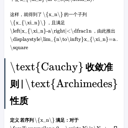
\{x_n\}
这样，就得到了
的一个子列
\{x_{\xi_n}\}
，且满足
\left|x_{\xi_n}-a\right|<\dfrac1n
，由此推出
\displaystyle\lim_{n\to\infty}x_{\xi_n}=a
.
\square
\text{Cauchy}
收敛准
\text{Archimedes}
则 |
性质
\{x_n\}
定义 若序列
满足：对于