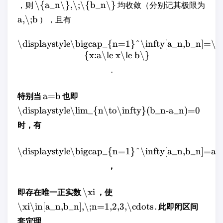
\{a_n\},\;\{b_n\}
，则
均收敛（分别记其极限为
a,\;b
），且有
\displaystyle\bigcap_{n=1}^\infty[a_n,b_n]=\
{x:a\le x\le b\}
.
a=b
特别当
也即
\displaystyle\lim_{n\to\infty}(b_n-a_n)=0
时，有
\displaystyle\bigcap_{n=1}^\infty[a_n,b_n]=a
，
\xi
即存在唯一正实数
，使
\xi\in[a_n,b_n],\;n=1,2,3,\cdots
. 此即闭区间
套定理.