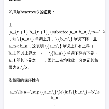
2\Rightarrow3
的证明：
由
[a_{n+1},b_{n+1}]\subseteq[a_n,b_n],\;n=1,2,3
\{a_n\}
\{b_n\}
，知
单调上升，
单调下降，且
a_n<b_n
\{a_n\}
，这表明
单调上升有上界（
b_1
\{b_n\}
即其上界之一），
单调下降有下界（
a_1
即其下界之一），因此二者均收敛，分别记其极
a,\;b
限为
.
依极限的保序性有
a_n\le a=\sup\{a_n\}\le\inf\{b_n\}=b\le
b_n
.