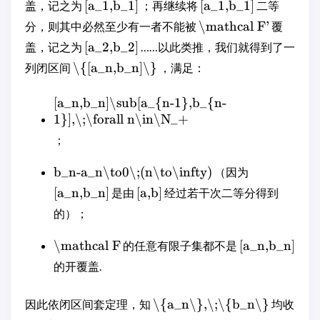
[a_1,b_1]
[a_1,b_1]
盖，记之为
；再继续将
二等
\mathcal F'
分，则其中必然至少有一者不能被
覆
[a_2,b_2]
盖，记之为
……以此类推，我们就得到了一
\{[a_n,b_n]\}
列闭区间
，满足：
[a_n,b_n]\sub[a_{n-1},b_{n-
1}],\;\forall n\in\N_+
；
b_n-a_n\to0\;(n\to\infty)
（因为
[a_n,b_n]
[a,b]
是由
经过若干次二等分得到
的）；
\mathcal F
[a_n,b_n]
的任意有限子集都不是
的开覆盖.
\{a_n\},\;\{b_n\}
因此依闭区间套定理，知
均收