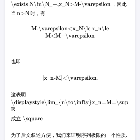
\exists N\in\N_+,x_N>M-\varepsilon
，因此
n>N
当
时，有
M-\varepsilon<x_N\le x_n\le
M<M+\varepsilon
，
也即
|x_n-M|<\varepsilon
.
这表明
\displaystyle\lim_{n\to\infty}x_n=M=\sup
E
\square
成立.
为了后文叙述方便，我们来证明序列极限的一个性质.