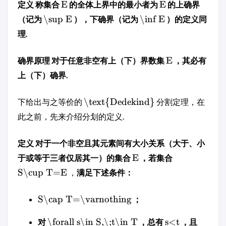
E
E
定义 称集合
的全体上界中的最小者为
的上确界
\sup E
\inf E
（记为
），下确界（记为
）的定义同
理.
E
确界原理 对于任意非空有上（下）界数集
，其必有
上（下）确界.
\text{Dedekind}
下给出与之等价的
分割定理，在
此之前，先来介绍分划的定义.
定义 对于一个非空且其元素间有大小关系（大于、小
E
于或等于三者仅居其一）的集合
，若集合
S\cup T=E
，
满足下述条件：
S\cap T=\varnothing
；
\forall s\in S,\;t\in T
s<t
对
，总有
，且