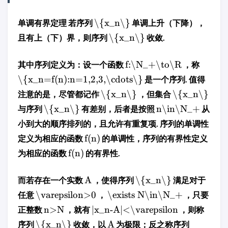
\{x_n\}
单调有界定理 若序列
单调上升（下降），
\{x_n\}
且有上（下）界，则序列
收敛.
f:\N_+\to\R
其中序列定义为：设一个函数
，称
\{x_n=f(n):n=1,2,3,\cdots\}
是一个序列. 值得
\{x_n\}
\{x_n\}
注意的是，尽管都记作
，但集合
\{x_n\}
n\in\N_+
与序列
有差别，后者是按照
从
小到大的顺序排列的，且允许有重复项. 序列的单调性
f(n)
定义为相应的函数
的单调性，序列的有界性定义
f(n)
为相应的函数
的有界性.
A
\{x_n\}
而若存在一个实数
，使得序列
满足对于
\varepsilon>0
\exists N\in\N_+
任意
，
，只要
n>N
|x_n-A|<\varepsilon
正整数
，就有
，则称
\{x_n\}
A
序列
收敛，以
为极限；反之称序列