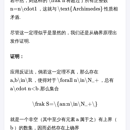
\frak h
若不然，则这样的
将超过了所有正整数
n=n\cdot1
\text{Archimedes}
，这就与
性质相
矛盾.
尽管这一定理似乎是显然的，我们还是从确界原理出
发作证明.
证明：
应用反证法，倘若这一定理不真，那么存在
a,b\in\R
\forall n\in\N_+
，使得对于
，总有
a\cdot n<b
.那么集合
\frak S=\{an:n\in\N_+\}
a
就是一个非空（其中至少有元素
属于之）有上界（
b
）的数集，因而必然存在上确界