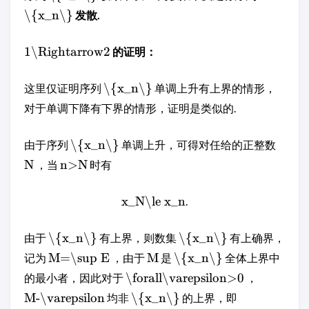
\{x_n\}
发散.
1\Rightarrow2
的证明：
\{x_n\}
这里仅证明序列
单调上升有上界的情形，
对于单调下降有下界的情形，证明是类似的.
\{x_n\}
由于序列
单调上升，可得对任给的正整数
N
n>N
，当
时有
x_N\le x_n
.
\{x_n\}
\{x_n\}
由于
有上界，则数集
有上确界，
M=\sup E
M
\{x_n\}
记为
，由于
是
全体上界中
\forall\varepsilon>0
的最小者，因此对于
，
M-\varepsilon
\{x_n\}
均非
的上界，即