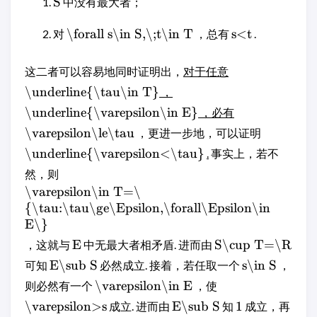
S
中没有最大者；
\forall s\in S,\;t\in T
s<t
对
，总有
.
这二者可以容易地同时证明出，
对于任意
\underline{\tau\in T}
，
\underline{\varepsilon\in E}
，必有
\varepsilon\le\tau
，更进一步地，可以证明
\underline{\varepsilon<\tau}
.
事实上，若不
然，则
\varepsilon\in T=\
{\tau:\tau\ge\Epsilon,\forall\Epsilon\in
E\}
E
S\cup T=\R
，这就与
中无最大者相矛盾. 进而由
E\sub S
s\in S
可知
必然成立. 接着，若任取一个
，
\varepsilon\in E
则必然有一个
，使
\varepsilon>s
E\sub S
1
成立. 进而由
知
成立，再