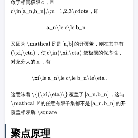
c
敛于相同极限
，且
c\in[a_n,b_n],\;n=1,2,3\cdots
，即
a_n\le c\le b_n
，
\mathcal F
[a,b]
又因为
是
的开覆盖，则在其中有
(\xi,\eta)
c\in(\xi,\eta)
，使
.依极限的保序性，
n
对充分大的
，有
\xi\le a_n\le c\le b_n\le\eta
.
\{(\xi,\eta)\}
[a_n,b_n]
这意味着
覆盖了
，这与
\mathcal F
[a_n,b_n]
的任意有限子集都不是
的开
\square
覆盖相矛盾.
聚点原理