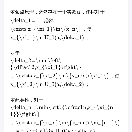
a
依聚点原理，必然存在一个实数
，使得对于
\delta_1=1
，必然
\exists x_{\xi_1}\in\{x_n\}
，使
x_{\xi_1}\in U_0(a,\delta_1)
；
对于
\delta_2=\min\left\
{\dfrac12,x_{\xi_1}\right\}
\exists x_{\xi_2}\in\{x_n:n>\xi_1\}
，
，使
x_{\xi_2}\in U_0(a,\delta_2)
；
依此类推，对于
\delta_n=\min\left\{\dfrac1n,x_{\xi_{n-
1}}\right\}
\exists x_{\xi_n}\in\{x_n:n>\xi_{n-1}\}
，
x_{\xi_n}\in U_0(a,\delta_n)
，使
.