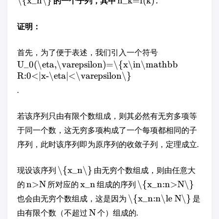
\{x_n\}
n_k=f(k)
的一个子列，其中
.
证明：
首先，为了便于表述，我们引入一个符号
U_0(\eta,\varepsilon)=\{x\in\mathbb
R:0<|x-\eta|<\varepsilon\}
.
若该序列只由有限个数组成，则其必然有无穷多项等
于同一个数，这无穷多项构成了一个每项都相同的子
序列，此时该序列即为原序列的收敛子列，定理成立.
\{x_n\}
现设该序列
由无穷个数组成，则由任意大
n>N
x_n
\{x_n:n>N\}
的
所对应的
组成的序列
\{x_n:n\le N\}
也会由无穷个数组成，这是因为
是
N
由有限个数（不超过
个）组成的.