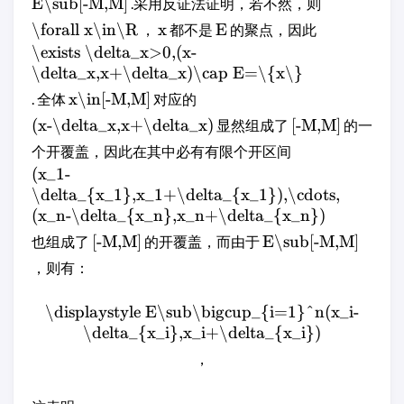
E\sub[-M,M]
.采用反证法证明，若不然，则
\forall x\in\R
x
E
，
都不是
的聚点，因此
\exists \delta_x>0,(x-
\delta_x,x+\delta_x)\cap E=\{x\}
x\in[-M,M]
. 全体
对应的
(x-\delta_x,x+\delta_x)
[-M,M]
显然组成了
的一
个开覆盖，因此在其中必有有限个开区间
(x_1-
\delta_{x_1},x_1+\delta_{x_1}),\cdots,
(x_n-\delta_{x_n},x_n+\delta_{x_n})
[-M,M]
E\sub[-M,M]
也组成了
的开覆盖，而由于
，则有：
\displaystyle E\sub\bigcup_{i=1}^n(x_i-
\delta_{x_i},x_i+\delta_{x_i})
，