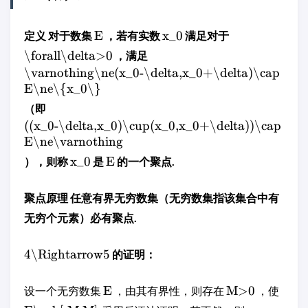
E
x_0
定义 对于数集
，若有实数
满足对于
\forall\delta>0
，满足
\varnothing\ne(x_0-\delta,x_0+\delta)\cap
E\ne\{x_0\}
（即
((x_0-\delta,x_0)\cup(x_0,x_0+\delta))\cap
E\ne\varnothing
x_0
E
），则称
是
的一个聚点.
聚点原理 任意有界无穷数集（无穷数集指该集合中有
无穷个元素）必有聚点.
4\Rightarrow5
的证明：
E
M>0
设一个无穷数集
，由其有界性，则存在
，使