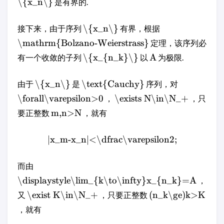
\{x_n\}
是有界的.
\{x_n\}
接下来，由于序列
有界，根据
\mathrm{Bolzano-Weierstrass}
定理，该序列必
\{x_{n_k}\}
A
有一个收敛的子列
以
为极限.
\{x_n\}
\text{Cauchy}
由于
是
序列，对
\forall\varepsilon>0
\exists N\in\N_+
，
，只
m,n>N
要正整数
，就有
|x_m-x_n|<\dfrac\varepsilon2;
而由
\displaystyle\lim_{k\to\infty}x_{n_k}=A
，
\exist K\in\N_+
(n_k\ge)k>K
又
，只要正整数
，就有