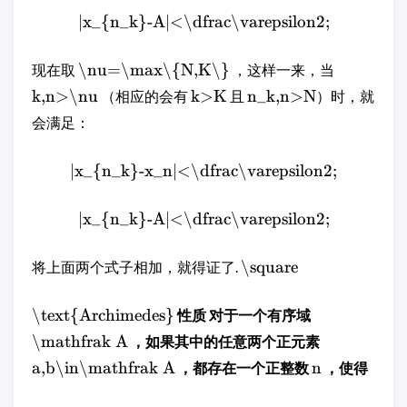
|x_{n_k}-A|<\dfrac\varepsilon2;
\nu=\max\{N,K\}
现在取
，这样一来，当
k,n>\nu
k>K
n_k,n>N
（相应的会有
且
）时，就
会满足：
|x_{n_k}-x_n|<\dfrac\varepsilon2;
|x_{n_k}-A|<\dfrac\varepsilon2;
\square
将上面两个式子相加，就得证了.
\text{Archimedes}
性质 对于一个有序域
\mathfrak A
，如果其中的任意两个正元素
a,b\in\mathfrak A
n
，都存在一个正整数
，使得