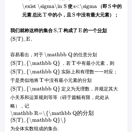
\exist \sigma\in S
s<\sigma
S
使
（即
中的
T
S
元素 总比
中的小，且
中没有最大元素）；
S,T
E
我们就称这样的集合
构成了
的一个
分划
(S|T)_E
.
\mathbb Q
容易看出，对于
的任意分划
(S|T)_{\mathbb Q}
T
，若
中有最小元素，则
(S|T)_{\mathbb Q}
实际上和有理数一一对应；
T
于是类似地将
中没有最小元素的分划
(S|T)_{\mathbb Q}
定义为无理数，并规定其大
小关系和运算规则等等（碍于篇幅有限，此处从
略），记
\mathbb R=\{\mathbb Q的分划
(S|T)_{\mathbb Q}\}
为全体实数组成的集合.