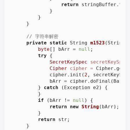
return
 stringBuffer.toSt
            }

        }

    }

// 字符串解密
private
static
 String 
m1523
(String 
byte
[] bArr = 
null
;

try
 {

SecretKeySpec
secretKeySpec
Cipher
cipher
=
 Cipher.getIn
            cipher.init(
2
, secretKeySpe
            bArr = cipher.doFinal(Base6
        } 
catch
 (Exception e2) {

        }

if
 (bArr != 
null
) {

return
new
String
(bArr);

        }

return
 str;

    }
