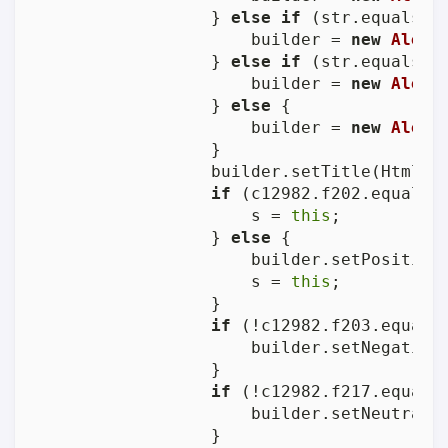
                } 
else
if
 (str.equalsIg
                    builder = 
new
Alert
                } 
else
if
 (str.equals(m
                    builder = 
new
Alert
                } 
else
 {

                    builder = 
new
Alert
                }

                builder.setTitle(Html.fr
if
 (c12982.f202.equals(
                    s = 
this
;

                } 
else
 {

                    builder.setPositive
                    s = 
this
;

                }

if
 (!c12982.f203.equals
                    builder.setNegativeB
                }

if
 (!c12982.f217.equals
                    builder.setNeutralBu
                }
