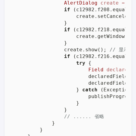
AlertDialog
create
=
 bu
if
 (c12982.f208.equals(
                    create.setCanceledO
                }

if
 (c12982.f218.equals(
                    create.getWindow().
                }

                create.show(); 
// 显示弹
if
 (c12982.f216.equals(
try
 {

Field
declaredF
                        declaredField.s
                        declaredField.se
                    } 
catch
 (Exception e
                        publishProgress(
                    }

                }

// ...... 省略
            }

        }
