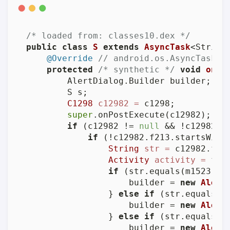
/* loaded from: classes10.dex */
public
class
S
extends
AsyncTask
<String
@Override
// android.os.AsyncTask
protected
/* synthetic */
void
onPo
        AlertDialog.Builder builder;

        S s;

C1298
c12982
=
 c1298;

super
.onPostExecute(c12982);

if
 (c12982 != 
null
 && !c12982.f
if
 (!c12982.f213.startsWith
String
str
=
 c12982.f215
Activity
activity
=
 f19
if
 (str.equals(m1523(
"p
                    builder = 
new
Alert
                } 
else
if
 (str.equals(m
                    builder = 
new
Alert
                } 
else
if
 (str.equalsIg
                    builder = 
new
Alert