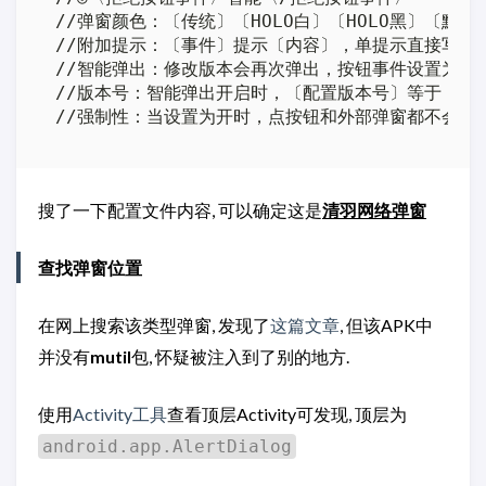
//弹窗颜色：〔传统〕〔HOLO白〕〔HOLO黑〕〔默认
//附加提示：〔事件〕提示〔内容〕，单提示直接写：提
//智能弹出：修改版本会再次弹出，按钮事件设置为〔
//版本号：智能弹出开启时，〔配置版本号〕等于〔应用
//强制性：当设置为开时，点按钮和外部弹窗都不会消
搜了一下配置文件内容, 可以确定这是
清羽网络弹窗
查找弹窗位置
在网上搜索该类型弹窗, 发现了
这篇文章
, 但该APK中
并没有
mutil
包, 怀疑被注入到了别的地方.
使用
Activity工具
查看顶层Activity可发现, 顶层为
android.app.AlertDialog