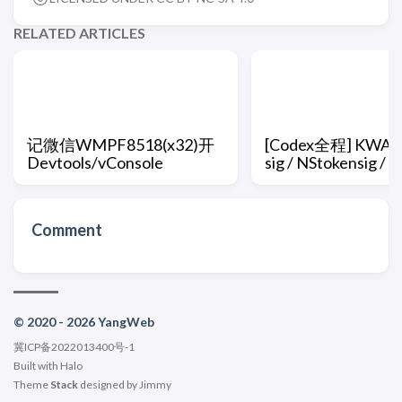
RELATED ARTICLES
记微信WMPF8518(x32)开
[Codex全程] KWAI 
Devtools/vConsole
sig / NStokensig / s
Comment
© 2020 - 2026 YangWeb
冀ICP备2022013400号-1
Built with
Halo
Theme
Stack
designed by
Jimmy