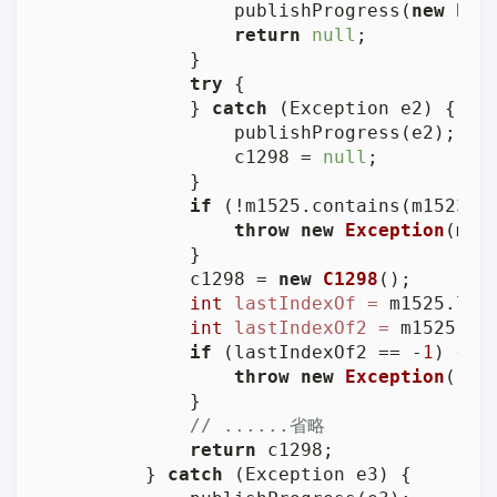
                publishProgress(
new
Exc
return
null
;

            }

try
 {

            } 
catch
 (Exception e2) {

                publishProgress(e2);

                c1298 = 
null
;

            }

if
 (!m1525.contains(m1523(
"
throw
new
Exception
(m15
            }

            c1298 = 
new
C1298
();

int
lastIndexOf
=
 m1525.las
int
lastIndexOf2
=
 m1525.la
if
 (lastIndexOf2 == -
1
) {

throw
new
Exception
(
"糟
            }

// ......省略
return
 c1298;

        } 
catch
 (Exception e3) {
