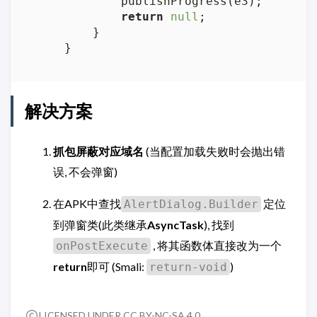
            publishProgress(e3);

return
null
;

        }

解决方案
抓包屏蔽对应域名
(当配置加载失败时会抛出错
误, 不会弹窗)
在APK中查找
定位
AlertDialog.Builder
到弹窗类(此类继承
AsyncTask
), 找到
, 将其函数体直接改为一个
onPostExecute
return
即可 (Smali:
)
return-void
LICENSED UNDER CC BY-NC-SA 4.0