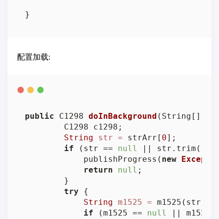
}
配置加载:
public
 C1298 
doInBackground
(String[] st
        C1298 c1298;

String
str
=
 strArr[
0
];

if
 (str == 
null
 || str.trim().i
            publishProgress(
new
Excepti
return
null
;

        }

try
 {

String
m1525
=
 m1525(str); 
if
 (m1525 == 
null
 || m1525.