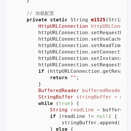
    }

// 加载配置
private
static
 String 
m1525
(String 
HttpURLConnection
httpURLConnec
        httpURLConnection.setRequestMet
        httpURLConnection.setUseCaches(
        httpURLConnection.setReadTimeou
        httpURLConnection.setConnectTim
        httpURLConnection.setInstanceFo
        httpURLConnection.setRequestPro
if
 (httpURLConnection.getRespon
return
""
;

        }

BufferedReader
bufferedReader
=
StringBuffer
stringBuffer
=
new
while
 (
true
) {

String
readLine
=
 bufferedRe
if
 (readLine != 
null
) {

                stringBuffer.append(read
            } 
else
 {
